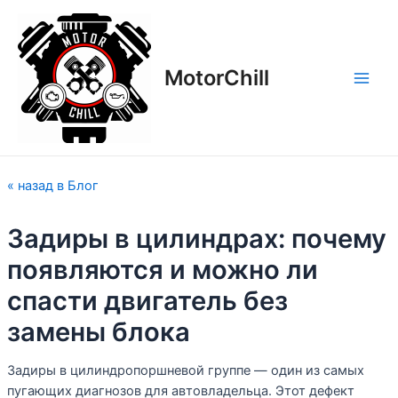
Перейти
Навигация
Main
к
по
Men
содержимому
записям
MotorСhill
« назад в Блог
Задиры в цилиндрах: почему
появляются и можно ли
спасти двигатель без
замены блока
Задиры в цилиндропоршневой группе — один из самых
пугающих диагнозов для автовладельца. Этот дефект