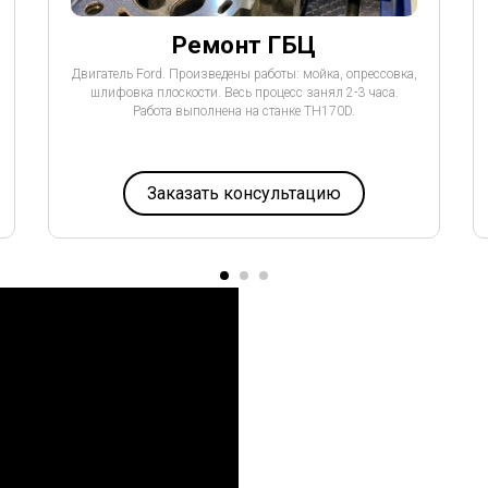
Ремонт ГБЦ
Двигатель Ford. Произведены работы: мойка, опрессовка,
шлифовка плоскости. Весь процесс занял 2-3 часа.
Работа выполнена на станке TH170D.
Заказать консультацию