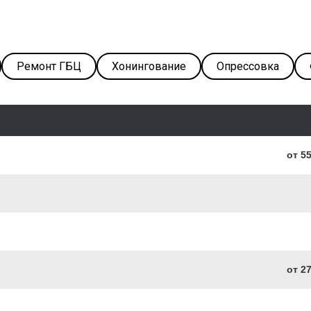
Ремонт ГБЦ
Хонингование
Опрессовка
от 5
от 2