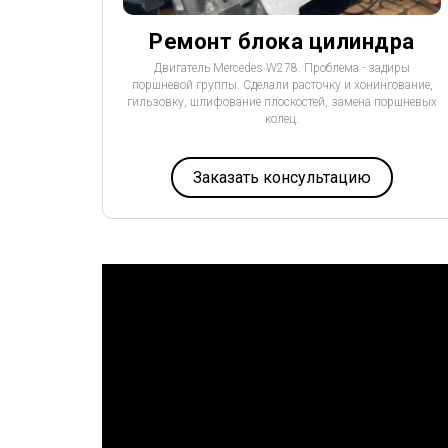
юч
Ремонт блока цилиндра
ы работы
Двигатель Mercedes W278. Проблема - задиры
ование,
поршневой группы. Сделали расточку и хонингование,
гильзовку, шлифование плоскостей, замена поршневых
колец.
Заказать консультацию