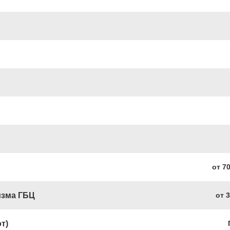
от 7
изма ГБЦ
от 3
т)