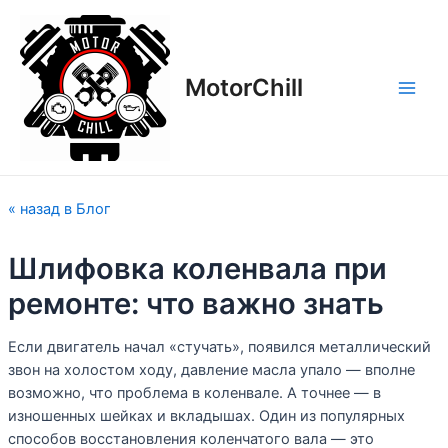
Перейти
Навигация
Main
к
по
Men
содержимому
записям
MotorСhill
« назад в Блог
Шлифовка коленвала при
ремонте: что важно знать
Если двигатель начал «стучать», появился металлический
звон на холостом ходу, давление масла упало — вполне
возможно, что проблема в коленвале. А точнее — в
изношенных шейках и вкладышах. Один из популярных
способов восстановления коленчатого вала — это