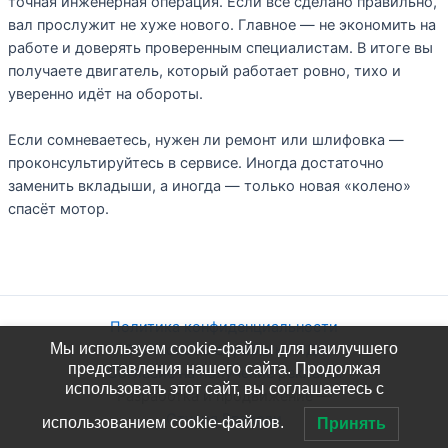
точная инженерная операция. Если всё сделано правильно,
вал прослужит не хуже нового. Главное — не экономить на
работе и доверять проверенным специалистам. В итоге вы
получаете двигатель, который работает ровно, тихо и
уверенно идёт на обороты.
Если сомневаетесь, нужен ли ремонт или шлифовка —
проконсультируйтесь в сервисе. Иногда достаточно
заменить вкладыши, а иногда — только новая «колено»
спасёт мотор.
Политика конфиденциальности
Мы используем cookie-файлы для наилучшего
Согласие на обработку ПДн
представления нашего сайта. Продолжая
Согласие на получение рекламы
использовать этот сайт, вы соглашаетесь с
Разработка и продвижение —
Студия Впереди
использованием cookie-файлов.
Принять