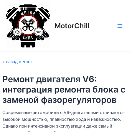
Перейти
Навигация
Main
к
по
Men
содержимому
записям
MotorСhill
« назад в Блог
Ремонт двигателя V6:
интеграция ремонта блока с
заменой фазорегуляторов
Современные автомобили с V6-двигателями отличаются
высокой мощностью, плавностью хода и надёжностью.
Однако при интенсивной эксплуатации даже самый