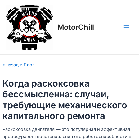
Перейти
Навигация
Main
к
по
Men
содержимому
записям
MotorСhill
« назад в Блог
Когда раскоксовка
бессмысленна: случаи,
требующие механического
капитального ремонта
Раскоксовка двигателя — это популярная и эффективная
процедура для восстановления его работоспособности в