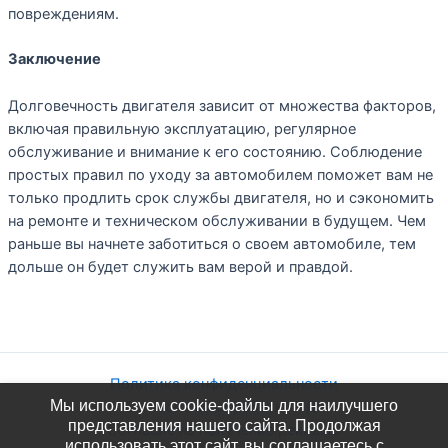
повреждениям.
Заключение
Долговечность двигателя зависит от множества факторов,
включая правильную эксплуатацию, регулярное
обслуживание и внимание к его состоянию. Соблюдение
простых правил по уходу за автомобилем поможет вам не
только продлить срок службы двигателя, но и сэкономить
на ремонте и техническом обслуживании в будущем. Чем
раньше вы начнете заботиться о своем автомобиле, тем
дольше он будет служить вам верой и правдой.
Политика конфиденциальности
Мы используем cookie-файлы для наилучшего
Согласие на обработку ПДн
представления нашего сайта. Продолжая
Согласие на получение рекламы
использовать этот сайт, вы соглашаетесь с