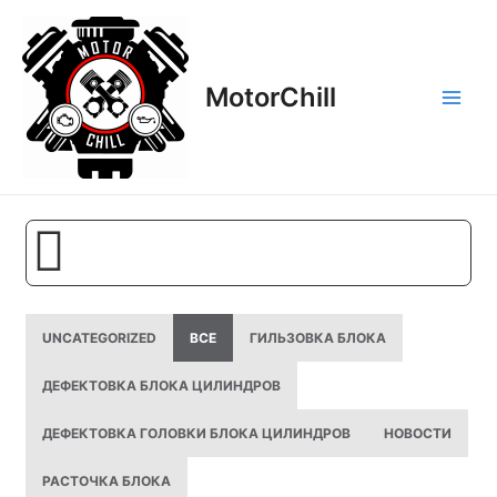
Перейти
Main
к
Men
содержимому
MotorСhill
UNCATEGORIZED
ВСЕ
ГИЛЬЗОВКА БЛОКА
ДЕФЕКТОВКА БЛОКА ЦИЛИНДРОВ
ДЕФЕКТОВКА ГОЛОВКИ БЛОКА ЦИЛИНДРОВ
НОВОСТИ
РАСТОЧКА БЛОКА