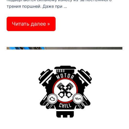
трения поршней. Даже при …
Когда
Читать далее »
необходима
расточка
блока
цилиндров